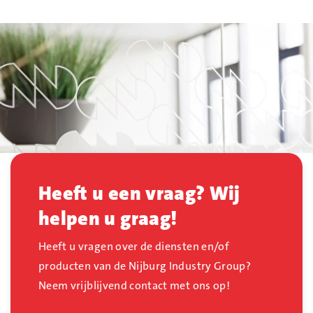
Heeft u een vraag? Wij
helpen u graag!
Heeft u vragen over de diensten en/of
producten van de Nijburg Industry Group?
Neem vrijblijvend contact met ons op!