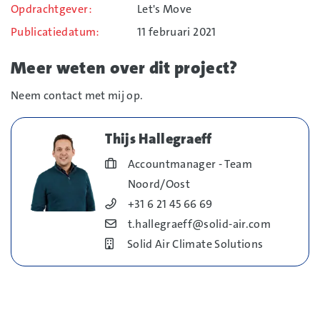
Opdrachtgever
Let's Move
Publicatiedatum
11 februari 2021
Meer weten over dit project?
Neem contact met mij op.
Thijs Hallegraeff
Blog_field_Functie
Accountmanager - Team
Noord/Oost
Blog_field_Telefoonnummer
+31 6 21 45 66 69
Blog_field_E-mail
t.hallegraeff@solid-air.com
Bedrijf
Solid Air Climate Solutions