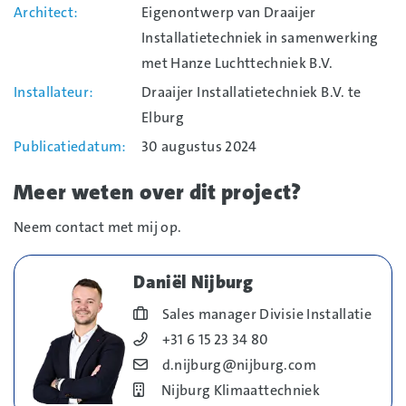
Architect
Eigenontwerp van Draaijer
Installatietechniek in samenwerking
met Hanze Luchttechniek B.V.
Installateur
Draaijer Installatietechniek B.V. te
Elburg
Publicatiedatum
30 augustus 2024
Meer weten over dit project?
Neem contact met mij op.
Daniël Nijburg
Blog_field_Functie
Sales manager Divisie Installatie
Blog_field_Telefoonnummer
+31 6 15 23 34 80
Blog_field_E-mail
d.nijburg@nijburg.com
Bedrijf
Nijburg Klimaattechniek