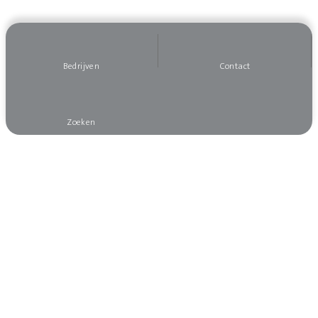
Bedrijven
Contact
Zoeken
Wilt u op de hoogte blijven?
Meld u dan aan voor onze nieuwsbrief, dan mist
u niets!
Aanmelden nieuwsbrief