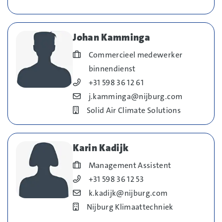
Johan Kamminga
Blog_field_Functie
Commercieel medewerker
binnendienst
Blog_field_Telefoonnummer
+31 598 36 12 61
Blog_field_E-mail
j.kamminga@nijburg.com
Bedrijf
Solid Air Climate Solutions
Karin Kadijk
Blog_field_Functie
Management Assistent
Blog_field_Telefoonnummer
+31 598 36 12 53
Blog_field_E-mail
k.kadijk@nijburg.com
Bedrijf
Nijburg Klimaattechniek