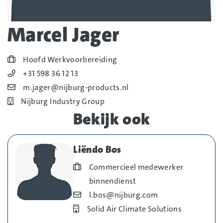
Marcel Jager
Blog_field_Functie
Hoofd Werkvoorbereiding
Blog_field_Telefoonnummer
+31 598 36 12 13
Blog_field_E-mail
m.jager@nijburg-products.nl
Bedrijf
Nijburg Industry Group
Bekijk ook
Liëndo Bos
Blog_field_Functie
Commercieel medewerker
binnendienst
Blog_field_E-mail
l.bos@nijburg.com
Bedrijf
Solid Air Climate Solutions