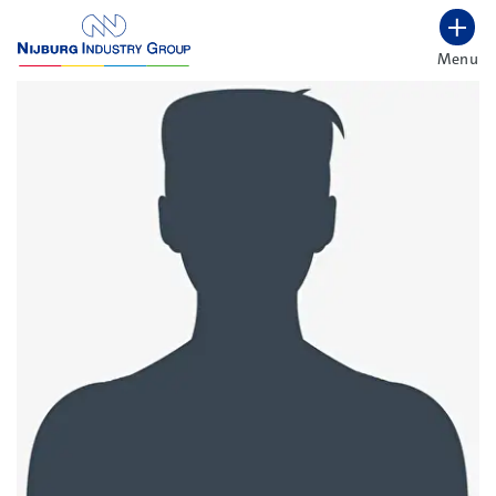
overslaan
Menu
Lettergrootte vergroten
Hoog contrast wisselen