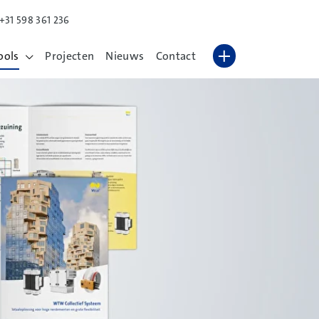
+31 598 361 236
Lettergrootte vergroten
Hoog contrast wisselen
ools
Projecten
Nieuws
Contact