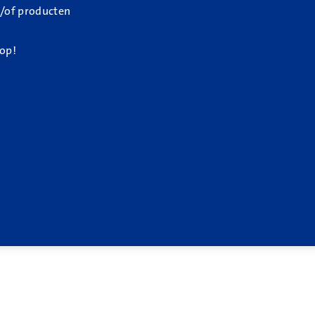
n/of producten
 op!