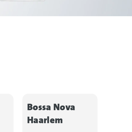
Bossa Nova
Holt
Haarlem
Veil