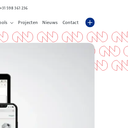
+31 598 361 236
Lettergrootte vergroten
Hoog contrast wisselen
ools
Projecten
Nieuws
Contact