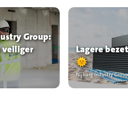
dustry Group:
 veiliger
Lagere bezet
🌞
Bedrijf
Nijburg Industry Grou