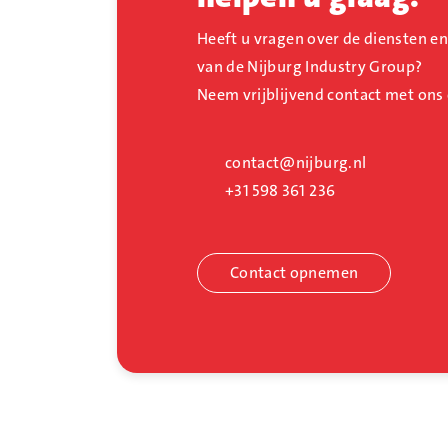
Eenvoudig vergelijken met multi-select
Heeft u vragen over de diensten e
Projectlijst met ‘dynamic layout’
van de Nijburg Industry Group?
Projectlijst met alle specificaties
Neem vrijblijvend contact met ons
Projectlijst export in *.csv formaat
Wilt u meer informatie over de werking van S
contact@nijburg.nl
webinar van Arjan Sikkes
, technisch adviseur S
+31 598 361 236
een uurtje krijgt u de voordelen van SA-Select
Contact opnemen