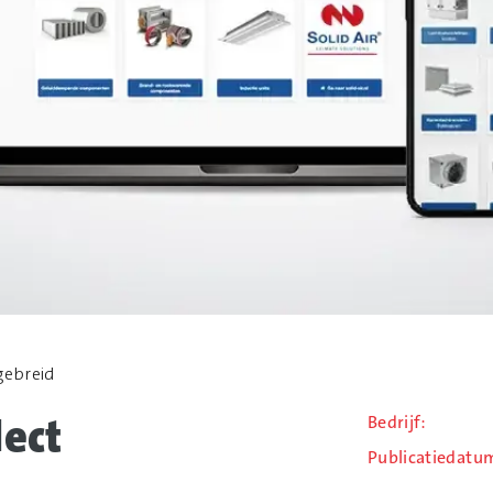
tgebreid
lect
Bedrijf
Publicatiedatu