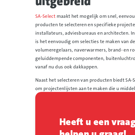
uitgebreid
SA-Select
maakt het mogelijk om snel, eenvo
producten te selecteren en specifieke projecte
installateurs, adviesbureaus en architecten. I
is het eenvoudig om selecties te maken van d
volumeregelaars, naverwarmers, brand- en 
geluiddempende componenten, buitenluchtroos
vanaf nu dus ook dakkappen.
Naast het selecteren van producten biedt SA-S
om projectenlijsten aan te maken die u midde
makkelijk beheert.
De voordelen van SA-Select:
Heeft u een vraa
Alle productcategorieën in één progra
Zowel voor beginner als voor de gevord
helpen u graag!