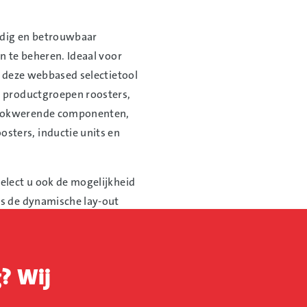
udig en betrouwbaar
n te beheren. Ideaal voor
n deze webbased selectietool
e productgroepen roosters,
rookwerende componenten,
ters, inductie units en
elect u ook de mogelijkheid
ls de dynamische lay-out
g? Wij
mma
erde gebruiker