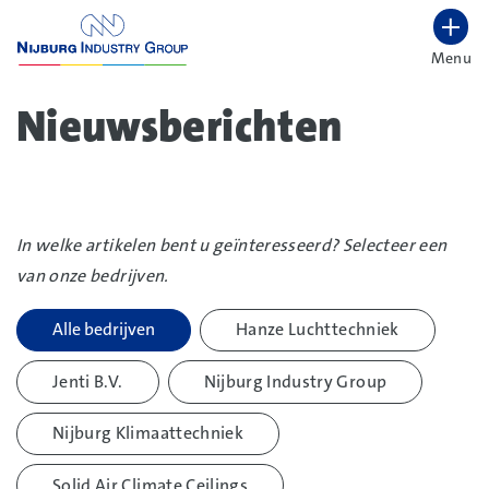
overslaan
Menu
Lettergrootte vergroten
Hoog contrast wisselen
Nieuwsberichten
In welke artikelen bent u geïnteresseerd? Selecteer een
van onze bedrijven.
Filters
Alle bedrijven
Hanze Luchttechniek
overslaan
Jenti B.V.
Nijburg Industry Group
Nijburg Klimaattechniek
Solid Air Climate Ceilings