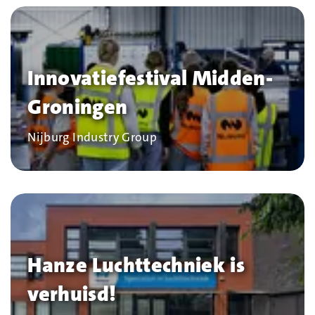
Innovatiefestival Midden-
Groningen
Bedrijf
Nijburg Industry Group
Hanze Luchttechniek is
verhuisd!