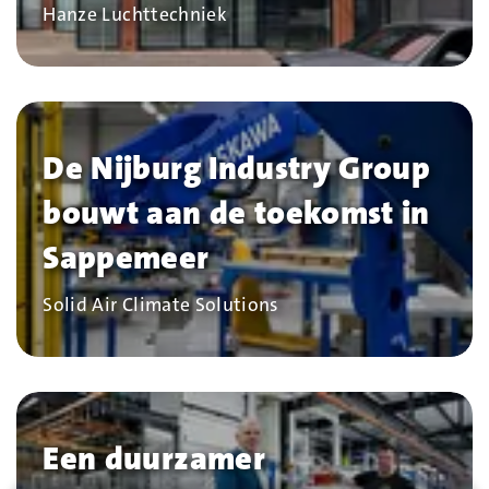
Bedrijf
Hanze Luchttechniek
De Nijburg Industry Group
bouwt aan de toekomst in
Sappemeer
Bedrijf
Solid Air Climate Solutions
Een duurzamer