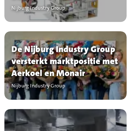
Bedrijf
Nijburg Industry Group
De Nijburg Industry Group
versterkt marktpositie met
Aerkoel en Monair
Bedrijf
Nijburg Industry Group