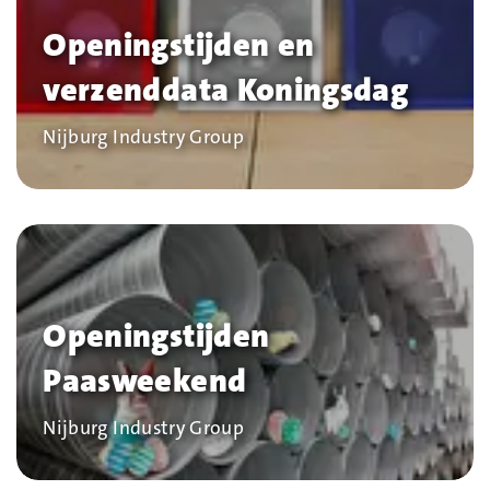
Openingstijden en
verzenddata Koningsdag
Bedrijf
Nijburg Industry Group
Openingstijden
Paasweekend
Bedrijf
Nijburg Industry Group