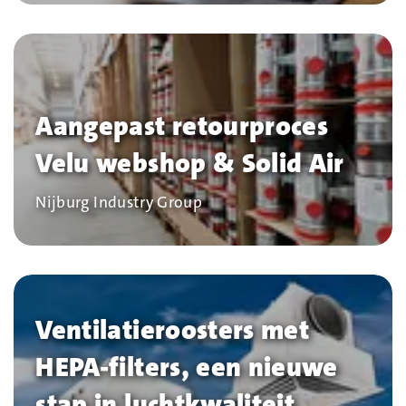
Aangepast retourproces
Velu webshop & Solid Air
Bedrijf
Nijburg Industry Group
Ventilatieroosters met
HEPA-filters, een nieuwe
stap in luchtkwaliteit