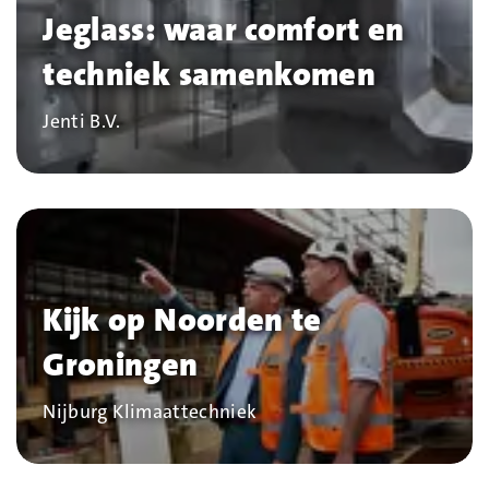
Jeglass: waar comfort en
techniek samenkomen
Bedrijf
Jenti B.V.
Kijk op Noorden te
Groningen
Bedrijf
Nijburg Klimaattechniek