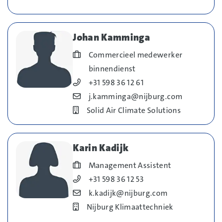
Johan Kamminga
Blog_field_Functie
Commercieel medewerker
binnendienst
Blog_field_Telefoonnummer
+31 598 36 12 61
Blog_field_E-mail
j.kamminga@nijburg.com
Bedrijf
Solid Air Climate Solutions
Karin Kadijk
Blog_field_Functie
Management Assistent
Blog_field_Telefoonnummer
+31 598 36 12 53
Blog_field_E-mail
k.kadijk@nijburg.com
Bedrijf
Nijburg Klimaattechniek