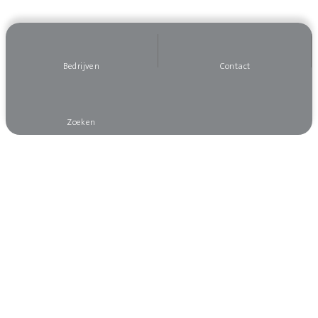
Bedrijven
Contact
Zoeken
Wilt u op de hoogte blijven?
Meld u dan aan voor onze nieuwsbrief, dan mist
u niets!
Aanmelden nieuwsbrief