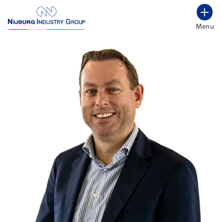
overslaan
Menu
Lettergrootte vergroten
Hoog contrast wisselen