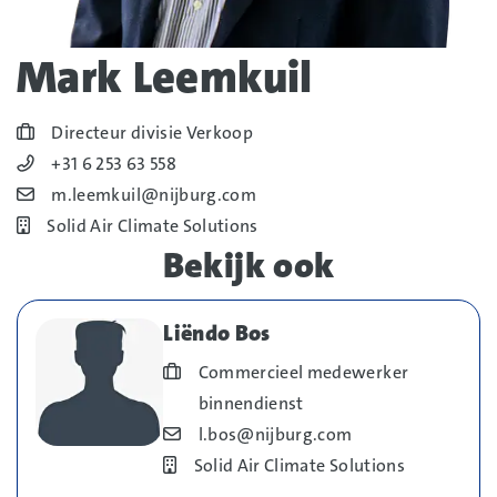
Mark Leemkuil
Blog_field_Functie
Directeur divisie Verkoop
Blog_field_Telefoonnummer
+31 6 253 63 558
Blog_field_E-mail
m.leemkuil@nijburg.com
Bedrijf
Solid Air Climate Solutions
Bekijk ook
Liëndo Bos
Blog_field_Functie
Commercieel medewerker
binnendienst
Blog_field_E-mail
l.bos@nijburg.com
Bedrijf
Solid Air Climate Solutions